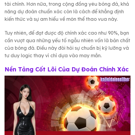
tài chính. Hơn nữa, trong cộng đồng yêu bóng đá, khả
năng dự đoán chuẩn xác còn là cách để khẳng định
kiến thức và sự am hiểu về môn thể thao vua này.
Tuy nhiên, để đạt được độ chính xác cao như 90%, bạn
cần vượt qua những yếu tố ngẫu nhiên vốn là bản chất
của bóng đá. Điều này đòi hỏi sự chuẩn bị kỹ lưỡng và
tư duy logic thay vì chỉ dựa vào may mắn.
Nền Tảng Cốt Lõi Của Dự Đoán Chính Xác