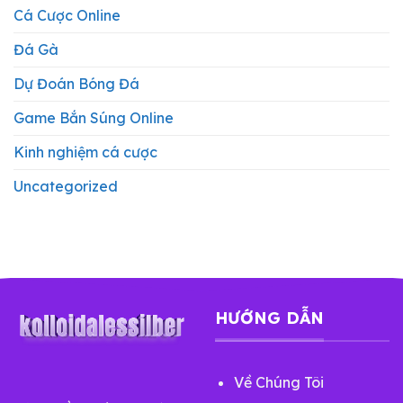
Dẫn
Nhất
Cá Cược Online
Đặt
Từ
Cược
8day
Đá Gà
Cho
Người
Mới
Dự Đoán Bóng Đá
Từ
MB66
Game Bắn Súng Online
Kinh nghiệm cá cược
Uncategorized
HƯỚNG DẪN
Về Chúng Tôi