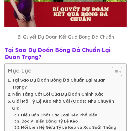
Bí Quyết Dự Đoán Kết Quả Bóng Đá Chuẩn
Tại Sao Dự Đoán Bóng Đá Chuẩn Lại
Quan Trọng?
Mục Lục
Tại Sao Dự Đoán Bóng Đá Chuẩn Lại Quan
Trọng?
Nền Tảng Cốt Lõi Của Dự Đoán Chính Xác
Giải Mã Tỷ Lệ Kèo Nhà Cái (Odds) Như Chuyên
Gia
Hiểu Bản Chất Các Loại Kèo Phổ Biến
Đọc Vị Biến Động Tỷ Lệ Kèo
Mối Liên Hệ Giữa Tỷ Lệ Kèo và Xác Suất Thắng