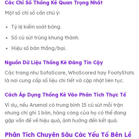
Các Chỉ Số Thống Kê Quan Trọng Nhất
Một số chỉ số cần chú ý:
Tỷ lệ kiểm soát bóng.
Số cú sút trúng khung thành.
Hiệu số bàn thắng/bại.
Nguồn Dữ Liệu Thống Kê Đáng Tin Cậy
Các trang như SofaScore, WhoScored hay FootyStats
là nơi cung cấp số liệu chi tiết và cập nhật liên tục.
Cách Áp Dụng Thống Kê Vào Phân Tích Thực Tế
Ví dụ, nếu Arsenal có trung bình 15 cú sút mỗi trận
nhưng chỉ ghi 1 bàn, hàng công của họ có thể đang
gặp vấn đề về hiệu quả, ảnh hưởng đến kết quả.
Phân Tích Chuyên Sâu Các Yếu Tố Bên Lề