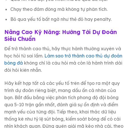
Chạy theo đám đông mà không tự phân tích.
Bỏ qua yếu tố bất ngờ như thẻ đỏ hay penalty.
Nâng Cao Kỹ Năng: Hướng Tới Dự Đoán
Siêu Chuẩn
Để trở thành cao thủ, hãy thực hành thường xuyên và
học hỏi từ sai lầm.
Làm sao trở thành cao thủ dự đoán
bóng đá
không chỉ là câu hỏi mà còn là hành trình dài
đòi hỏi kiên nhẫn.
Hãy kết hợp tất cả các yếu tố trên để tạo ra một quy
trình dự đoán riêng biệt, mang dấu ấn cá nhân của
bạn. Bắt đầu bằng việc phân tích phong độ đội bóng
qua 5-10 trận gần nhất, đánh giá sự ổn định và điểm
mạnh yếu của từng đội. Tiếp theo, khai thác dữ liệu
thống kê như tỷ lệ sút bóng, kiểm soát bóng để có cái
nhìn khách quan. Đừng quên giải mã kèo nhà cái, theo