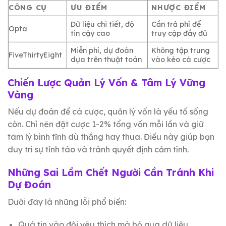
CÔNG CỤ
ƯU ĐIỂM
NHƯỢC ĐIỂM
Dữ liệu chi tiết, độ
Cần trả phí để
Opta
tin cậy cao
truy cập đầy đủ
Miễn phí, dự đoán
Không tập trung
FiveThirtyEight
dựa trên thuật toán
vào kèo cá cược
Chiến Lược Quản Lý Vốn & Tâm Lý Vững
Vàng
Nếu dự đoán để cá cược, quản lý vốn là yếu tố sống
còn. Chỉ nên đặt cược 1-2% tổng vốn mỗi lần và giữ
tâm lý bình tĩnh dù thắng hay thua. Điều này giúp bạn
duy trì sự tỉnh táo và tránh quyết định cảm tính.
Những Sai Lầm Chết Người Cần Tránh Khi
Dự Đoán
Dưới đây là những lỗi phổ biến:
Quá tin vào đội yêu thích mà bỏ qua dữ liệu.