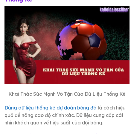
Khai Thác Sức Mạnh Vô Tận Của Dữ Liệu Thống Kê
Dùng dữ liệu thống kê dự đoán bóng đá
là cách hiệu
quả để nâng cao độ chính xác. Dữ liệu cung cấp cái
nhìn khách quan về hiệu suất của đội bóng.