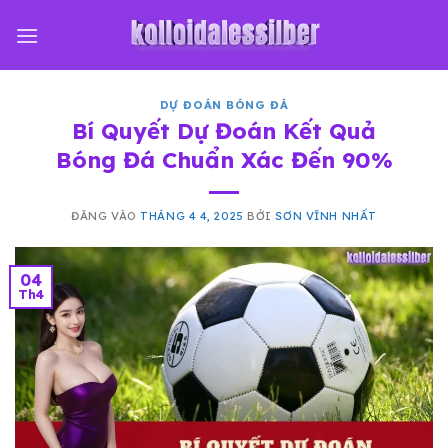
Bỏ
qua
nội
dung
DỰ ĐOÁN BÓNG ĐÁ
Bí Quyết Dự Đoán Kết Quả
Bóng Đá Chuẩn Xác Đến 90%
ĐĂNG VÀO
THÁNG 4 4, 2025
BỞI
SƠN VĨNH NHẤT
04
Th4