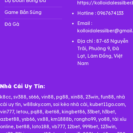
Dự Đoán Bóng Đá
https://kolloidalessilber.
Game Bắn Súng
Hotline : 0967674133
Email :
Đá Gà
kolloidalessilber@gmai
Địa chỉ : 87-63 Nguyễn
Trãi, Phường 9, Đà
Lạt, Lâm Đồng, Việt
Nam
Nhà Cái Uy Tín:
k8cc
,
sv388
,
s666
,
vin88
,
pg88
,
xin88
,
23win
,
fun88
,
nhà
cái uy tín
,
w88sky.com
,
soi kèo nhà cái
,
kubet11go.com
,
vin777
,
letou
,
pq88
,
ibet68
,
kingbet86
,
33bet
,
h3bet
,
azbet88
,
ysb66
,
vx88
,
km1888b
,
rongho99
,
yo88
,
tài xỉu
online
,
bet88
,
loto188
,
vb777
,
12bet
,
999bet
,
123win
,