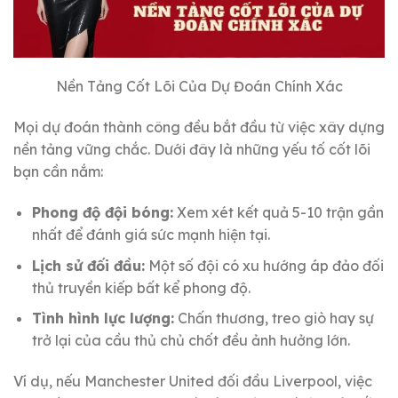
Nền Tảng Cốt Lõi Của Dự Đoán Chính Xác
Mọi dự đoán thành công đều bắt đầu từ việc xây dựng
nền tảng vững chắc. Dưới đây là những yếu tố cốt lõi
bạn cần nắm:
Phong độ đội bóng:
Xem xét kết quả 5-10 trận gần
nhất để đánh giá sức mạnh hiện tại.
Lịch sử đối đầu:
Một số đội có xu hướng áp đảo đối
thủ truyền kiếp bất kể phong độ.
Tình hình lực lượng:
Chấn thương, treo giò hay sự
trở lại của cầu thủ chủ chốt đều ảnh hưởng lớn.
Ví dụ, nếu Manchester United đối đầu Liverpool, việc